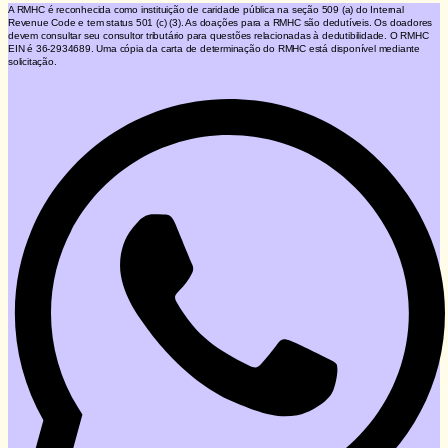
A RMHC é reconhecida como instituição de caridade pública na seção 509 (a) do Internal
Revenue Code e tem status 501 (c) (3). As doações para a RMHC são dedutíveis. Os doadores
devem consultar seu consultor tributário para questões relacionadas à dedutibilidade. O RMHC
EIN é 36-2934689. Uma cópia da carta de determinação do RMHC está disponível mediante
solicitação.