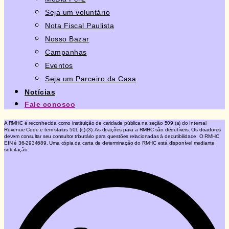
Seja um voluntário
Nota Fiscal Paulista
Nosso Bazar
Campanhas
Eventos
Seja um Parceiro da Casa
Notícias
Fale conosco
A RMHC é reconhecida como instituição de caridade pública na seção 509 (a) do Internal
Revenue Code e tem status 501 (c) (3). As doações para a RMHC são dedutíveis. Os doadores
devem consultar seu consultor tributário para questões relacionadas à dedutibilidade. O RMHC
EIN é 36-2934689. Uma cópia da carta de determinação do RMHC está disponível mediante
solicitação.