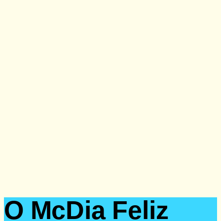
Doação
O McDia Feliz