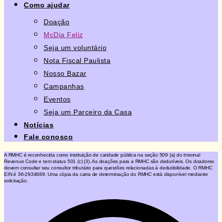
Como ajudar
Doação
McDia Feliz
Seja um voluntário
Nota Fiscal Paulista
Nosso Bazar
Campanhas
Eventos
Seja um Parceiro da Casa
Notícias
Fale conosco
A RMHC é reconhecida como instituição de caridade pública na seção 509 (a) do Internal
Revenue Code e tem status 501 (c) (3). As doações para a RMHC são dedutíveis. Os doadores
devem consultar seu consultor tributário para questões relacionadas à dedutibilidade. O RMHC
EIN é 36-2934689. Uma cópia da carta de determinação do RMHC está disponível mediante
solicitação.