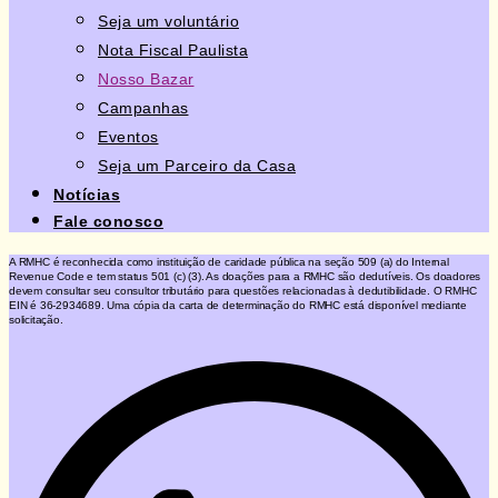
Seja um voluntário
Nota Fiscal Paulista
Nosso Bazar
Campanhas
Eventos
Seja um Parceiro da Casa
Notícias
Fale conosco
A RMHC é reconhecida como instituição de caridade pública na seção 509 (a) do Internal
Revenue Code e tem status 501 (c) (3). As doações para a RMHC são dedutíveis. Os doadores
devem consultar seu consultor tributário para questões relacionadas à dedutibilidade. O RMHC
EIN é 36-2934689. Uma cópia da carta de determinação do RMHC está disponível mediante
solicitação.