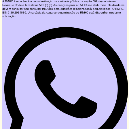
A RMHC é reconhecida como instituição de caridade pública na seção 509 (a) do Internal
Revenue Code e tem status 501 (c) (3). As doações para a RMHC são dedutíveis. Os doadores
devem consultar seu consultor tributário para questões relacionadas à dedutibilidade. O RMHC
EIN é 36-2934689. Uma cópia da carta de determinação do RMHC está disponível mediante
solicitação.